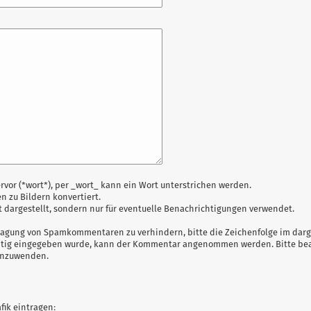
or (*wort*), per _wort_ kann ein Wort unterstrichen werden.
en zu Bildern konvertiert.
 dargestellt, sondern nur für eventuelle Benachrichtigungen verwendet.
gung von Spamkommentaren zu verhindern, bitte die Zeichenfolge im darge
chtig eingegeben wurde, kann der Kommentar angenommen werden. Bitte beac
 anzuwenden.
fik eintragen: