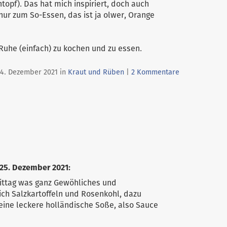
opf). Das hat mich inspiriert, doch auch
nur zum So-Essen, das ist ja olwer, Orange
r Ruhe (einfach) zu kochen und zu essen.
Kategorien:
24. Dezember 2021
in
Kraut und Rüben
|
2 Kommentare
25. Dezember 2021
:
ittag was ganz Gewöhliches und
ch Salzkartoffeln und Rosenkohl, dazu
 eine leckere holländische Soße, also Sauce