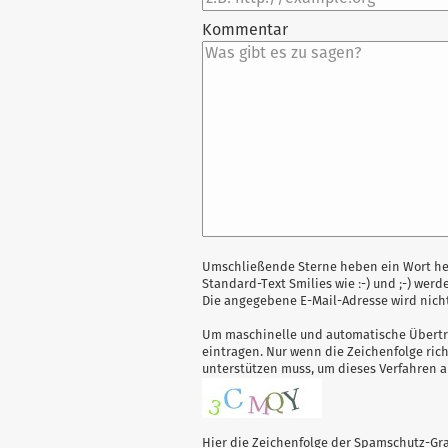
Kommentar
Antwort
Umschließende Sterne heben ein Wort herv
Standard-Text Smilies wie :-) und ;-) werd
zu
Die angegebene E-Mail-Adresse wird nicht
Um maschinelle und automatische Übertra
eintragen. Nur wenn die Zeichenfolge ri
unterstützen muss, um dieses Verfahren
Hier die Zeichenfolge der Spamschutz-Gra