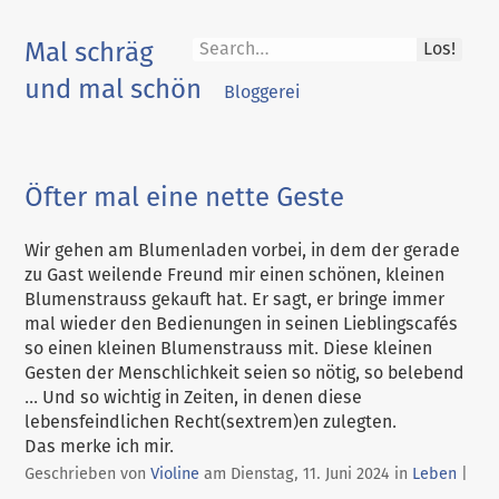
Skip
to
Mal schräg
Los!
content
und mal schön
Bloggerei
Öfter mal eine nette Geste
Wir gehen am Blumenladen vorbei, in dem der gerade
zu Gast weilende Freund mir einen schönen, kleinen
Blumenstrauss gekauft hat. Er sagt, er bringe immer
mal wieder den Bedienungen in seinen Lieblingscafés
so einen kleinen Blumenstrauss mit. Diese kleinen
Gesten der Menschlichkeit seien so nötig, so belebend
... Und so wichtig in Zeiten, in denen diese
lebensfeindlichen Recht(sextrem)en zulegten.
Das merke ich mir.
Kategorien:
Geschrieben von
Violine
am
Dienstag, 11. Juni 2024
in
Leben
|