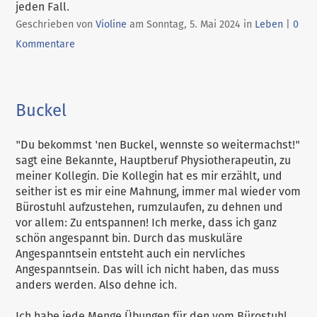
jeden Fall.
Kategorien:
Geschrieben von
Violine
am
Sonntag, 5. Mai 2024
in
Leben
|
0
Kommentare
Buckel
"Du bekommst 'nen Buckel, wennste so weitermachst!"
sagt eine Bekannte, Hauptberuf Physiotherapeutin, zu
meiner Kollegin. Die Kollegin hat es mir erzählt, und
seither ist es mir eine Mahnung, immer mal wieder vom
Bürostuhl aufzustehen, rumzulaufen, zu dehnen und
vor allem: Zu entspannen! Ich merke, dass ich ganz
schön angespannt bin. Durch das muskuläre
Angespanntsein entsteht auch ein nervliches
Angespanntsein. Das will ich nicht haben, das muss
anders werden. Also dehne ich.
Ich habe jede Menge Übungen für den vom Bürostuhl