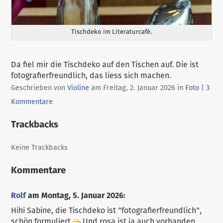
Tischdeko im Literaturcafé.
Da fiel mir die Tischdeko auf den Tischen auf. Die ist
fotografierfreundlich, das liess sich machen.
Kategorien:
Geschrieben von
Violine
am
Freitag, 2. Januar 2026
in
Foto
|
3
Kommentare
Trackbacks
Keine Trackbacks
Kommentare
Rolf
am
Montag, 5. Januar 2026
:
Hihi Sabine, die Tischdeko ist "fotografierfreundlich",
schön formuliert
Und rosa ist ja auch vorhanden.