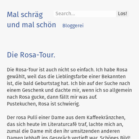
Skip
to
Mal schräg
Los!
content
und mal schön
Bloggerei
Die Rosa-Tour.
Die Rosa-Tour ist auch nicht so einfach. Ich habe Rosa
gewählt, weil das die Lieblingsfarbe einer Bekannten
ist, die bald Geburtstag hat. Ich bin auf der Suche nach
einem Geschenk und dachte mir, wenn ich so allgemein
nach Rosa gucke, dann fällt mir was auf.
Pustekuchen, Rosa ist schwierig.
Der rosa Pulli einer Dame aus dem Kaffeekränzchen,
das sich heute im Literaturcafé traf, lachte mich an,
zumal die Dame mit den ihr umsitzenden anderen
Damen lebhaft ins Gespräch vertieft war. Schönes Bild!