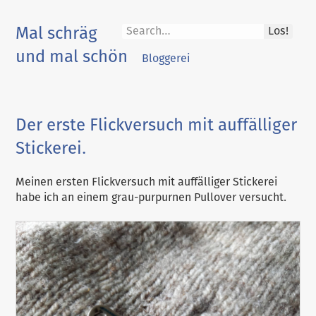
Skip
to
Mal schräg
Los!
content
und mal schön
Bloggerei
Der erste Flickversuch mit auffälliger
Stickerei.
Meinen ersten Flickversuch mit auffälliger Stickerei
habe ich an einem grau-purpurnen Pullover versucht.