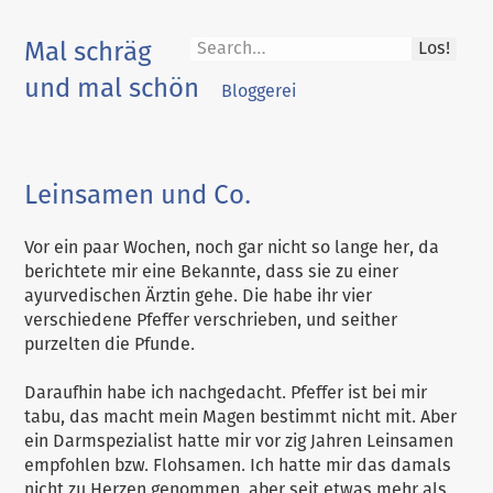
Skip
to
Mal schräg
Los!
content
und mal schön
Bloggerei
Leinsamen und Co.
Vor ein paar Wochen, noch gar nicht so lange her, da
berichtete mir eine Bekannte, dass sie zu einer
ayurvedischen Ärztin gehe. Die habe ihr vier
verschiedene Pfeffer verschrieben, und seither
purzelten die Pfunde.
Daraufhin habe ich nachgedacht. Pfeffer ist bei mir
tabu, das macht mein Magen bestimmt nicht mit. Aber
ein Darmspezialist hatte mir vor zig Jahren Leinsamen
empfohlen bzw. Flohsamen. Ich hatte mir das damals
nicht zu Herzen genommen, aber seit etwas mehr als