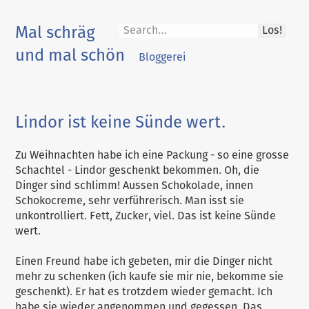
Skip
to
Mal schräg
Los!
content
und mal schön
Bloggerei
Lindor ist keine Sünde wert.
Zu Weihnachten habe ich eine Packung - so eine grosse
Schachtel - Lindor geschenkt bekommen. Oh, die
Dinger sind schlimm! Aussen Schokolade, innen
Schokocreme, sehr verführerisch. Man isst sie
unkontrolliert. Fett, Zucker, viel. Das ist keine Sünde
wert.
Einen Freund habe ich gebeten, mir die Dinger nicht
mehr zu schenken (ich kaufe sie mir nie, bekomme sie
geschenkt). Er hat es trotzdem wieder gemacht. Ich
habe sie wieder angenommen und gegessen. Das